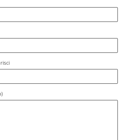
risci
o)